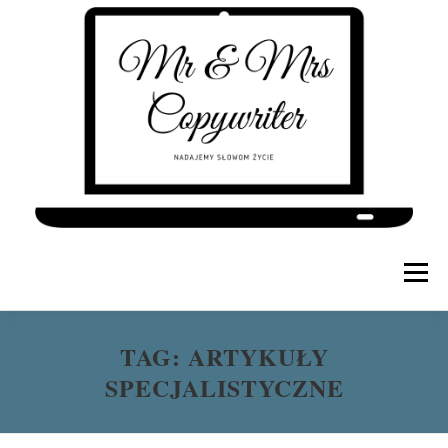
Menu
TAG:
ARTYKUŁY
O NAS
OFERTA MR AND MRS COPYWRITER
SPECJALISTYCZNE
CENNIK
BLOG COPYWRITERA
PORTFOLIO