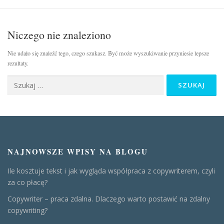
FAQ
Niczego nie znaleziono
Nie udało się znaleźć tego, czego szukasz. Być może wyszukiwanie przyniesie lepsze
rezultaty.
NAJNOWSZE WPISY NA BLOGU
Ile kosztuje tekst i jak wygląda współpraca z copywriterem, czyli
za co płacę?
Copywriter – praca zdalna. Dlaczego warto postawić na zdalny
copywriting?