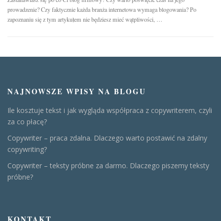
prowadzenie? Czy faktycznie każda branża internetowa wymaga blogowania? Po
zapoznaniu się z tym artykułem nie będziesz mieć wątpliwości, …
NAJNOWSZE WPISY NA BLOGU
Ile kosztuje tekst i jak wygląda współpraca z copywriterem, czyli
za co płacę?
Copywriter – praca zdalna. Dlaczego warto postawić na zdalny
copywriting?
Copywriter – teksty próbne za darmo. Dlaczego piszemy teksty
próbne?
KONTAKT